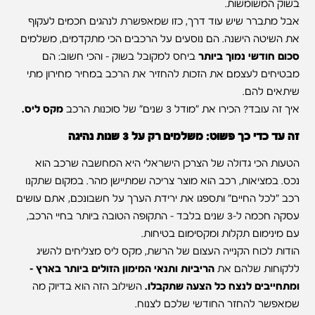
בשוק המשומשות.
אבל מתברר שיש עוד דרך, כזו שמאפשרת לנהגים חכמים לעקוף
את השיטה הישנה. הם נוסעים על הרכבים הכי מתקדמים, משלמים
סכום חודשי נמוך ביותר
ביחס למקובל בשוק – והכי חשוב: הם
מבטיחים לעצמם את הזכות להחזיר את הרכב במחיר מחירון מתי
שיתאים להם.
איך זה עובד? הכירו את "מודל 3 שנים" של סוכנות הרכב
מקס ליס.
זה עד כדי כך פשוט: משלמים רק על 3 שנות נהיגה
הטעות הכי גדולה של הצרכן הישראלי היא המחשבה שרכב הוא
נכס. במציאות, רכב הוא מוצר צריכה שמתיישן מהר. במקום שתקנו
רכב "לכל החיים" ותספגו את ירידת הערך על חשבונכם, אתם עושים
עסקה חכמה ל-3 שנים בלבד – התקופה הטובה ביותר בחיי הרכב,
עם מינימום תקלות ומקסימום בטיחות.
הודות לכוח הקנייה העצום של הרשת, מקס ליס מצליחים להשיג
ללקוחות שלהם את
הריביות ותנאי המימון הזולים ביותר בארץ –
ומתחייבים לנצח כל הצעה שתקבלו.
השילוב הזה הוא בדיוק מה
שמאפשר להחזר החודשי שלכם לצנוח.