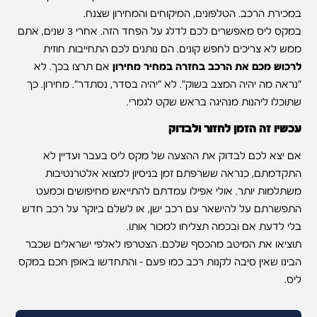
במכירת הרכב. הטלפונים, המיקוחים והמחירון שצנח.
במקס ליס מאפשרים לכם לדלג על הפחד הזה. אחרי 3 שנים, אתם
ממש לא צריכים לחפש קונים. הם נותנים לכם התחייבות חוזית
לרכוש מכם את הרכב בחזרה במחיר מחירון
אם תרצו בכך. לא
"נראה מה יהיה המצב בשוק". לא "יהיה בסדר, נסתדר". מחירון. כך
שתוכלו ליהנות מנהיגה בראש שקט לגמרי.
עכשיו זה הזמן לחזור ולבדוק
אם יצא לכם לבדוק את ההצעה של מקס ליס בעבר ועדיין לא
התקדמתם, כנראה ששרפתם זמן בניסיון למצוא אלטרנטיבות
משתלמות יותר. אולי אפילו עמדתם להתייאש מחיפושים וכמעט
התפשרתם על להישאר עם רכב ישן, או לשלם ביוקר על רכב חדש
בלי לדעת אם ובכמה תצליחו למכור אותו.
תוציאו את המיטב מהכסף שלכם. הצטרפו לאלפי ישראלים שכבר
הבינו שאין סיבה לקנות רכב כמו פעם – והתחדשו באופן חכם במקס
ליס.