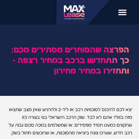
הפרצה שהסוחרים מסתירים מכם:
כך תתחדשו ברכב במחיר רצפה –
ותחזירו במחיר מחירון
יצא לכם להיכנס לסוכנויות רכב או ליד-2 ולהרגיש שאין מצב שתצאו
מזה בזול? אתם לא לבד. שוק הרכב הישראלי בנוי בצורה כזו
שהקונים כמעט תמיד מפסידים: או שמשלמים במכה סכום גבוה על
רכב חדש, שערכו צונח ביציאה מהסוכנות, או שרוכשים חתול בשק