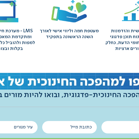
ית והזדמנות
מעטפת חמה וליווי אישי לאורך
LMS - מערכת ח
ח תוכן פדגוגי
השנה הראשונה בתפקיד
ומתקדמת המאפש
תחומי הדעת, כחלק
למפות ולהוביל כל
רים ארציות
בקלות ובצו
פכה החינוכית-פדגוגית, ובואו להיות מורים 